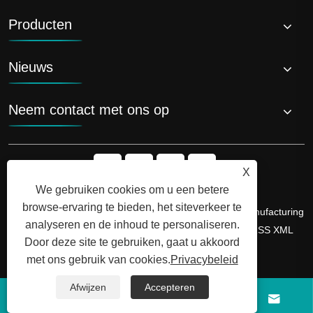
Producten
Nieuws
Neem contact met ons op
X
We gebruiken cookies om u een betere
browse-ervaring te bieden, het siteverkeer te
Copyright © 2026 Shandong Luyi Dedicated Vehicle Manufacturing
analyseren en de inhoud te personaliseren.
Co., Ltd. Alle rechten voorbehouden.
Links
Sitemap
RSS
XML
Door deze site te gebruiken, gaat u akkoord
Privacybeleid
met ons gebruik van cookies.
Privacybeleid
Afwijzen
Accepteren



