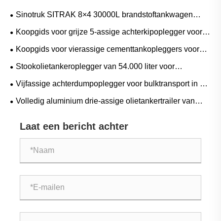
Sinotruk SITRAK 8×4 30000L brandstoftankwagen
Koopgids voor diesel-, benzine- en mobiele tankprojecten
Koopgids voor grijze 5-assige achterkipoplegger voor
mijnbouw, steengroeven en zwaar bulktransport
Koopgids voor vierassige cementtankopleggers voor
transport van bulkcement, vliegas en droog poeder
Stookolietankeroplegger van 54.000 liter voor
bulkbrandstoftransport: toepassingen, specificaties en
Vijfassige achterdumpoplegger voor bulktransport in de
koopgids
mijnbouw, steengroeven en bouw
Volledig aluminium drie-assige olietankertrailer van
48.000 liter: toepassingen, specificaties en koopgids
Laat een bericht achter