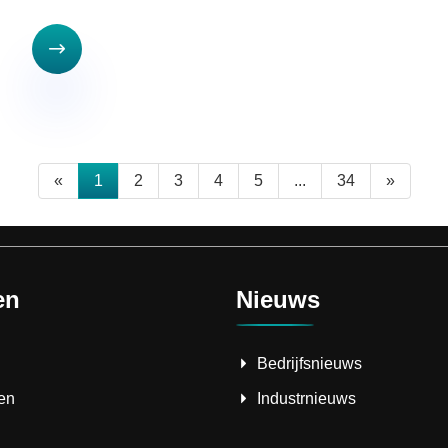

«
1
2
3
4
5
...
34
»
en
Nieuws
Bedrijfsnieuws
en
Industrnieuws