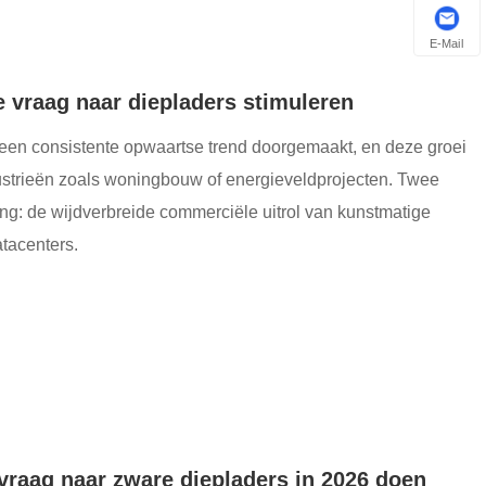
E-Mail
e vraag naar diepladers stimuleren
 een consistente opwaartse trend doorgemaakt, en deze groei
dustrieën zoals woningbouw of energieveldprojecten. Twee
ng: de wijdverbreide commerciële uitrol van kunstmatige
atacenters.
 vraag naar zware diepladers in 2026 doen